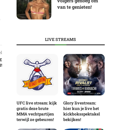
volgers genoeg om
van te genieten!
s
LIVE STREAMS
el
E
!
UFC live stream: kijk
Glory livestream:
gratis deze brute
hier kun je live het
MMA vechtpartijen
kickboksspektakel
terwijl ze gebeuren!
bekijken!