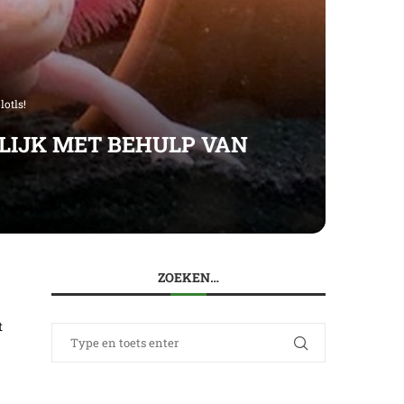
otls!
LIJK MET BEHULP VAN
ZOEKEN…
t