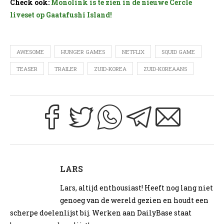
Check ook:
Monolink is te zien in de nieuwe Cercle
liveset op Gaatafushi Island!
AWESOME
HUNGER GAMES
NETFLIX
SQUID GAME
TEASER
TRAILER
ZUID-KOREA
ZUID-KOREAANS
LARS
Lars, altijd enthousiast! Heeft nog lang niet
genoeg van de wereld gezien en houdt een
scherpe doelenlijst bij. Werken aan DailyBase staat