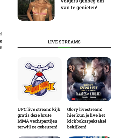
volgers genoeg om
van te genieten!
el
E
LIVE STREAMS
!
UFC live stream: kijk
Glory livestream:
gratis deze brute
hier kun je live het
MMA vechtpartijen
kickboksspektakel
terwijl ze gebeuren!
bekijken!