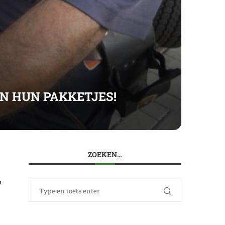
N HUN PAKKETJES!
ZOEKEN…
n