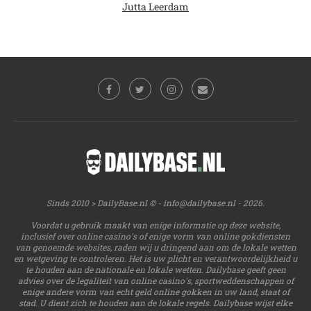
Jutta Leerdam
Sinds 2010 > DailyBase.nl © -
info@dailybase.nl
- 2026.
Voordat u gebruik maakt van enige informatie op deze website,
inclusief over online casino's of enige vorm van online gokdiensten
van genoemde websites, raden wij u dringend aan om de lokale wetten
en wetgeving te controleren. Het is uw plicht en verantwoordelijkheid u
te houden aan de nationale en lokale wetten. Dailybase geeft geen
advies over de legaliteit van online casino's, sportweddenschappen of
enige andere vorm van echt geld online gokken in uw land, staat of
stad. U dient zich te houden aan de lokale regels. Dailybase wijst elke