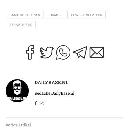
GAME OF THRONES
HUMOR
POWER UNLIMITED
STRAATN00BS
DAILYBASE.NL
Redactie DailyBase.nl
vorige artikel