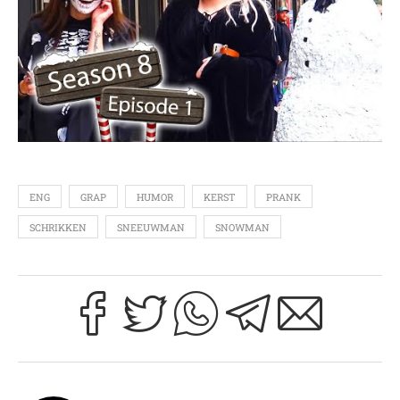
ENG
GRAP
HUMOR
KERST
PRANK
SCHRIKKEN
SNEEUWMAN
SNOWMAN