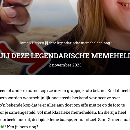
Home
»
Herken jij deze legendarische memehelden nog?
JIJ DEZE LEGENDARISCHE MEMEHEL
2 november 2023
 of andere manier zijn ze in zo’n grappige foto beland. En dat heeft
toppers worden waarschijnlijk nog steeds herkend wanneer ze over
’n bekende kop dat je er alles aan doet om effe met ze op de foto te
r je samengesteld, vol met klassieke memehelden. En die zijn heel
orbeeld hoe dit, destijds kleine baasje, er nu uitziet. Sam Griner staat
kid
‘! Ken jij hem nog?