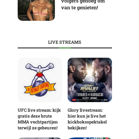
volgers genoeg om
van te genieten!
LIVE STREAMS
UFC live stream: kijk
Glory livestream:
gratis deze brute
hier kun je live het
MMA vechtpartijen
kickboksspektakel
terwijl ze gebeuren!
bekijken!