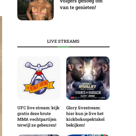
volgers genoeg om
van te genieten!
LIVE STREAMS
UFC live stream: kijk
Glory livestream:
gratis deze brute
hier kun je live het
MMA vechtpartijen
kickboksspektakel
terwijl ze gebeuren!
bekijken!