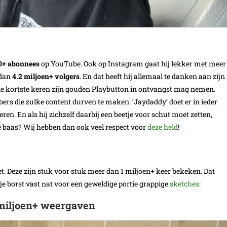
0+ abonnees
op YouTube. Ook op Instagram gaat hij lekker met meer
 dan
4.2 miljoen+ volgers
. En dat heeft hij allemaal te danken aan zijn
de kortste keren zijn gouden Playbutton in ontvangst mag nemen.
rs die zulke content durven te maken. ‘Jaydaddy’ doet er in ieder
ren. En als hij zichzelf daarbij een beetje voor schut moet zetten,
de baas? Wij hebben dan ook veel respect voor
deze held
!
t. Deze zijn stuk voor stuk meer dan 1 miljoen+ keer bekeken. Dat
je borst vast nat voor een geweldige portie grappige
sketches
:
 miljoen+ weergaven