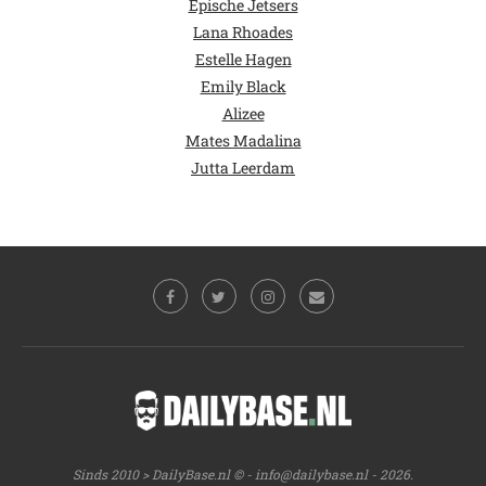
Epische Jetsers
Lana Rhoades
Estelle Hagen
Emily Black
Alizee
Mates Madalina
Jutta Leerdam
Sinds 2010 > DailyBase.nl © -
info@dailybase.nl
- 2026.