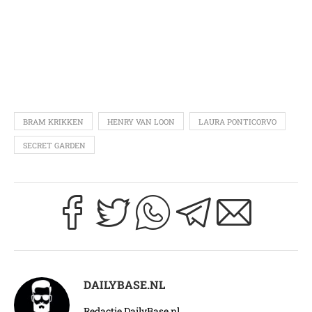
BRAM KRIKKEN
HENRY VAN LOON
LAURA PONTICORVO
SECRET GARDEN
DAILYBASE.NL
Redactie DailyBase.nl