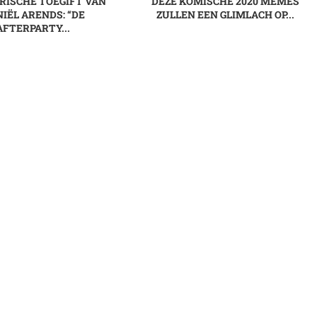
ARISCHE TOEGIFT VAN
DEZE KOMISCHE 2020 MEMES
IËL ARENDS: “DE
ZULLEN EEN GLIMLACH OP...
AFTERPARTY...