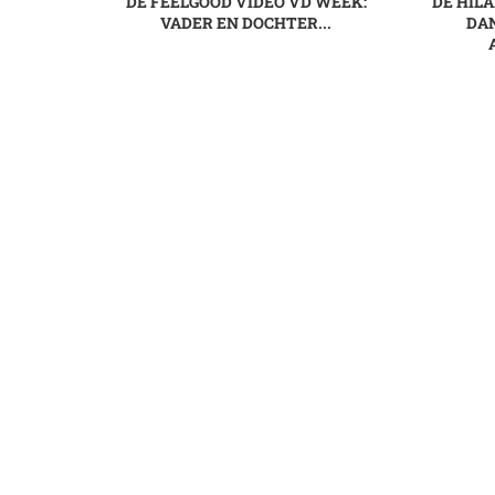
DE FEELGOOD VIDEO VD WEEK:
DE HIL
VADER EN DOCHTER...
DAN