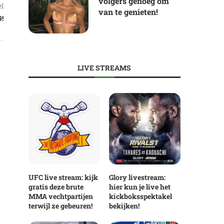
volgers genoeg om
el
van te genieten!
!
LIVE STREAMS
UFC live stream: kijk
Glory livestream:
gratis deze brute
hier kun je live het
MMA vechtpartijen
kickboksspektakel
terwijl ze gebeuren!
bekijken!