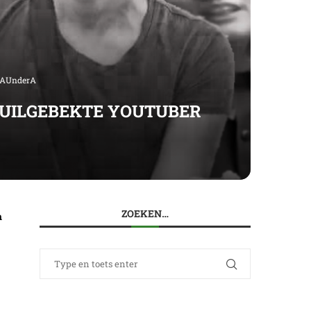
deAUnderA
 VUILGEBEKTE YOUTUBER
ZOEKEN…
n