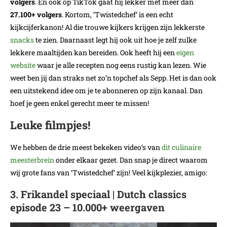
volgers
. En ook op TikTok gaat hij lekker met meer dan
27.100+ volgers
. Kortom, ‘Twistedchef’ is een echt
kijkcijferkanon! Al die trouwe kijkers krijgen zijn lekkerste
snacks
te zien. Daarnaast legt hij ook uit hoe je zelf zulke
lekkere maaltijden kan bereiden. Ook heeft hij een
eigen
website
waar je alle recepten nog eens rustig kan lezen. Wie
weet ben jij dan straks net zo’n topchef als Sepp. Het is dan ook
een uitstekend idee om je te abonneren op zijn kanaal. Dan
hoef je geen enkel gerecht meer te missen!
Leuke filmpjes!
We hebben de drie meest bekeken video’s van
dit culinaire
meesterbrein
onder elkaar gezet. Dan snap je direct waarom
wij grote fans van ‘Twistedchef’ zijn! Veel kijkplezier, amigo:
3. Frikandel speciaal | Dutch classics
episode 23 – 10.000+ weergaven