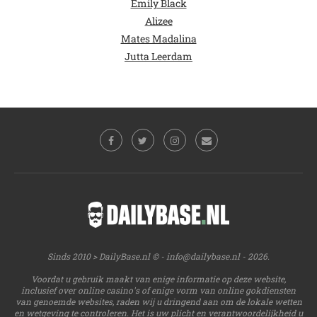
Emily Black
Alizee
Mates Madalina
Jutta Leerdam
Sinds 2010 > DailyBase.nl © -
info@dailybase.nl
- 2026.
Voordat u gebruik maakt van enige informatie op deze website,
inclusief over online casino's of enige vorm van online gokdiensten
van genoemde websites, raden wij u dringend aan om de lokale wetten
en wetgeving te controleren. Het is uw plicht en verantwoordelijkheid u