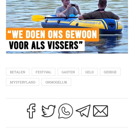
BETALEN
FESTIVAL
GASTEN
GELD
GIERIGE
MYSTERYLAND
ONMOGELIJK