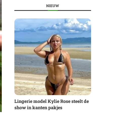
NIEUW
Lingerie model Kylie Rose steelt de
show in kanten pakjes