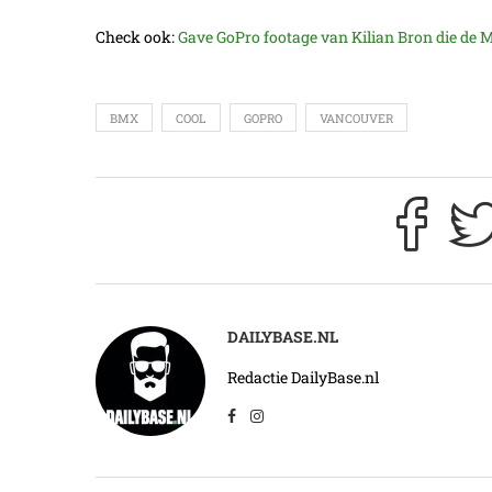
Check ook:
Gave GoPro footage van Kilian Bron die de 
BMX
COOL
GOPRO
VANCOUVER
DAILYBASE.NL
Redactie DailyBase.nl