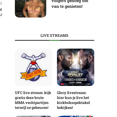
volgers genoeg om
el
van te genieten!
N
!
LIVE STREAMS
UFC live stream: kijk
Glory livestream:
gratis deze brute
hier kun je live het
MMA vechtpartijen
kickboksspektakel
terwijl ze gebeuren!
bekijken!