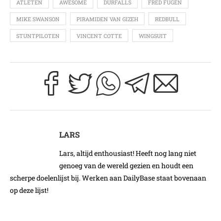
ATLETEN
AWESOME
DURFALLS
FRED FUGEN
MIKE SWANSON
PIRAMIDEN VAN GIZEH
REDBULL
STUNTPILOTEN
VINCENT COTTE
WINGSUIT
LARS
Lars, altijd enthousiast! Heeft nog lang niet
genoeg van de wereld gezien en houdt een
scherpe doelenlijst bij. Werken aan DailyBase staat bovenaan
op deze lijst!