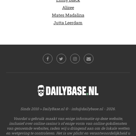
Alizee
Mates Madalina
Jutta Leerdam
Sinds 2010 > DailyBase.nl © -
info@dailybase.nl
- 2026.
Voordat u gebruik maakt van enige informatie op deze website,
inclusief over online casino's of enige vorm van online gokdiensten
van genoemde websites, raden wij u dringend aan om de lokale wetten
en wetgeving te controleren. Het is uw plicht en verantwoordelijkheid u