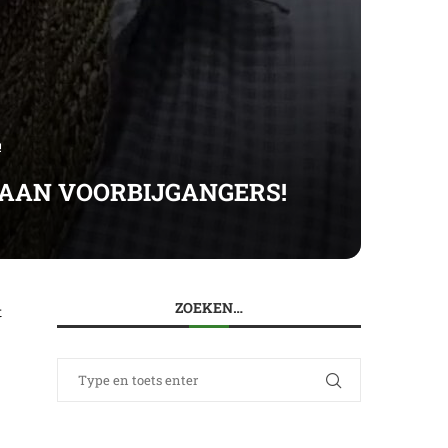
!
 AAN VOORBIJGANGERS!
ZOEKEN…
t
j