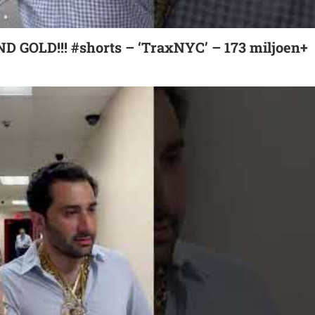
 GOLD!!! #shorts – ‘TraxNYC’ – 173 miljoen+