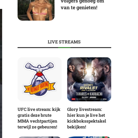
volgers genoeg om
van te genieten!
LIVE STREAMS
UFC live stream: kijk
Glory livestream:
gratis deze brute
hier kun je live het
MMA vechtpartijen
kickboksspektakel
terwijl ze gebeuren!
bekijken!