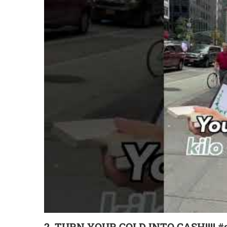
2. TURN YOUR GOLD INTO CASH!!!! #s