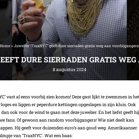
Home
»
Juwelier ‘TraxNYC’ geeft dure sierraden gratis weg aan voorbijgangers
GEEFT DURE SIERRADEN GRATIS WEG
8 augustus 2024
xNYC’ vast al eens voorbij zien komen! Deze gast lijkt te zwemmen in he
horloges en liggen er peperdure kettingen opgeslagen in zijn kluis. Ook
t dan ook voor de wind te gaan met deze juwelier. En het liefst geeft hi
uwe fans. Of gewoon aan random voorbijgangers! Wie niet deelt kan
 snappen. Hij geeft voor duizenden euro’s aan goud weg. Amerikaanser
 filmpje van ‘TraxNYC’. Wat een baas: