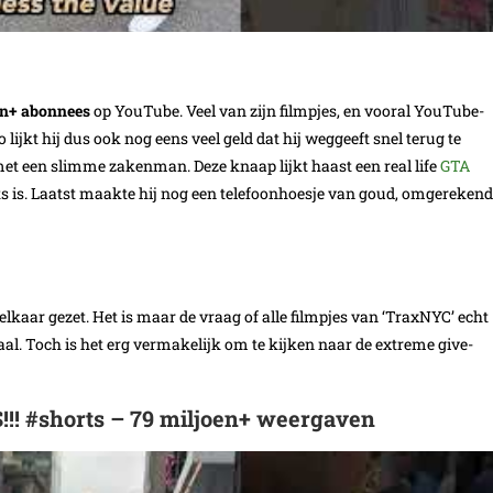
en+ abonnees
op YouTube. Veel van zijn filmpjes, en vooral YouTube-
jkt hij dus ook nog eens veel geld dat hij weggeeft snel terug te
t een slimme zakenman. Deze knaap lijkt haast een real life
GTA
ets is. Laatst maakte hij nog een telefoonhoesje van goud, omgerekend
lkaar gezet. Het is maar de vraag of alle filmpjes van ‘TraxNYC’ echt
aal. Toch is het erg vermakelijk om te kijken naar de extreme give-
 #shorts – 79 miljoen+ weergaven