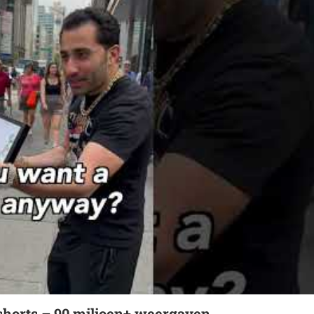
horts – 90 miljoen+ weergaven