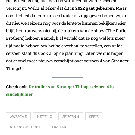
Het is helaas nog niet bekend wanneer dit vierde seizoen
verschijnt. Wel is al zeker dat dit
in 2022 gaat gebeuren
. Maar
door het feit dat er nu al een trailer is vrijgegeven hopen wij om
dit nieuwe seizoen nog voor de lente te kunnen bekijken! Hier
blijft het trouwens niet bij, de makers van de show (The Duffer
Brothers) hebben namelijk al verteld dat ze nog wel iets meer
tijd nodig hebben om het hele verhaal te vertellen, een vijfde
seizoen staat dus ook al op de planning. Laten we dus hopen
dat er snel meer nieuws verschijnt over seizoen 4 van Stranger
Things!
Check ook:
De trailer van Stranger Things seizoen 4 is
eindelijk hier!
AWESOME
NETFLIX
SEIZOEN 4
SERIE
STRANGER THINGS
TRAILER