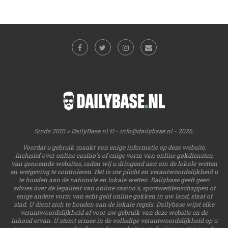
Sinds 2010 > DailyBase.nl © -
info@dailybase.nl
- 2026.
Voordat u gebruik maakt van enige informatie op deze website,
inclusief over online casino's of enige vorm van online gokdiensten
van genoemde websites, raden wij u dringend aan om de lokale wetten
en wetgeving te controleren. Het is uw plicht en verantwoordelijkheid u
te houden aan de nationale en lokale wetten. Dailybase geeft geen
advies over de legaliteit van online casino's, sportweddenschappen of
enige andere vorm van echt geld online gokken in uw land, staat of
stad. U dient zich te houden aan de lokale regels. Dailybase wijst elke
verantwoordelijkheid af voor uw gebruik van deze website en de
inhoud ervan. U stemt ermee in de volledige verantwoordelijkheid op u