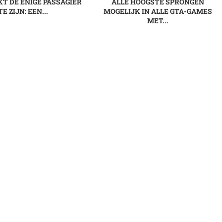
KT DE ENIGE PASSAGIER
ALLE HOOGSTE SPRONGEN
TE ZIJN: EEN...
MOGELIJK IN ALLE GTA-GAMES
MET...