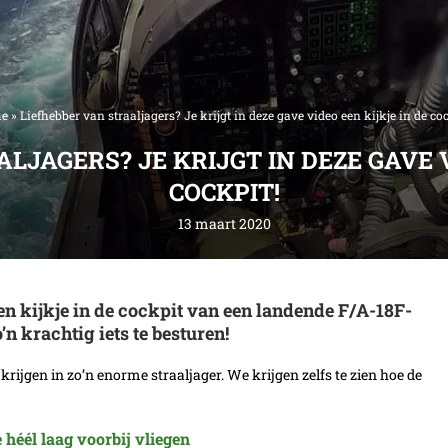
e
»
Liefhebber van straaljagers? Je krijgt in deze gave video een kijkje in de coc
LJAGERS? JE KRIJGT IN DEZE GAVE V
COCKPIT!
13 maart 2020
een kijkje in de cockpit van een landende F/A-18F-
’n krachtig iets te besturen!
krijgen in zo’n enorme straaljager. We krijgen zelfs te zien hoe de
 héél laag voorbij vliegen