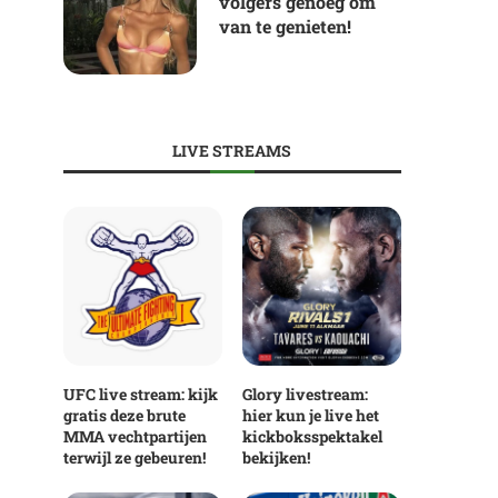
volgers genoeg om
van te genieten!
LIVE STREAMS
UFC live stream: kijk
Glory livestream:
gratis deze brute
hier kun je live het
MMA vechtpartijen
kickboksspektakel
terwijl ze gebeuren!
bekijken!