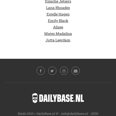
Epische Jetsers
Lana Rhoades
Estelle Hagen
Emily Black
Alizee
Mates Madalina
Jutta Leerdam
Sinds 2010 > DailyBase.nl © -
info@dailybase.nl
- 2026.