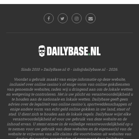
Sinds 2010 > DailyBase.nl © -
info@dailybase.nl
- 2026.
Voordat u gebruik maakt van enige informatie op deze website,
inclusief over online casino's of enige vorm van online gokdiensten
van genoemde websites, raden wij u dringend aan om de lokale wetten
en wetgeving te controleren. Het is uw plicht en verantwoordelijkheid u
te houden aan de nationale en lokale wetten. Dailybase geeft geen
advies over de legaliteit van online casino's, sportweddenschappen of
enige andere vorm van echt geld online gokken in uw land, staat of
stad. U dient zich te houden aan de lokale regels. Dailybase wijst elke
verantwoordelijkheid af voor uw gebruik van deze website en de
inhoud ervan. U stemt ermee in de volledige verantwoordelijkheid op u
te nemen voor uw gebruik van deze websites en de eigenaar(s) van de
website te vrijwaren van alle claims die voortvloeien uit websites van
derden die worden aangeboden of gepromoot door Dailybase.