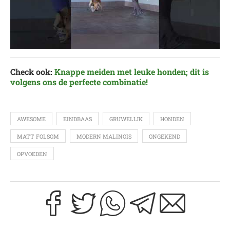
Check ook:
Knappe meiden met leuke honden; dit is
volgens ons de perfecte combinatie!
AWESOME
EINDBAAS
GRUWELIJK
HONDEN
MATT FOLSOM
MODERN MALINOIS
ONGEKEND
OPVOEDEN