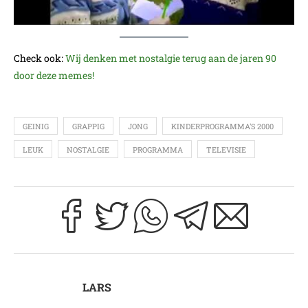
Check ook:
Wij denken met nostalgie terug aan de jaren 90
door deze memes!
GEINIG
GRAPPIG
JONG
KINDERPROGRAMMA'S 2000
LEUK
NOSTALGIE
PROGRAMMA
TELEVISIE
LARS