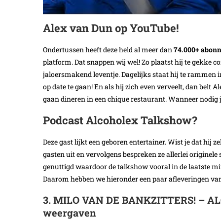
Alex van Dun op YouTube!
Ondertussen heeft deze held al meer dan
74.000+ abonn
platform. Dat snappen wij wel! Zo plaatst hij te gekke co
jaloersmakend leventje. Dagelijks staat hij te rammen i
op date te gaan! En als hij zich even verveelt, dan belt
gaan dineren in een chique restaurant. Wanneer nodig j
Podcast Alcoholex Talkshow?
Deze gast lijkt een geboren entertainer. Wist je dat hij z
gasten uit en vervolgens bespreken ze allerlei originel
genuttigd waardoor de talkshow vooral in de laatste m
Daarom hebben we hieronder een paar afleveringen van 
3. MILO VAN DE BANKZITTERS! – A
weergaven