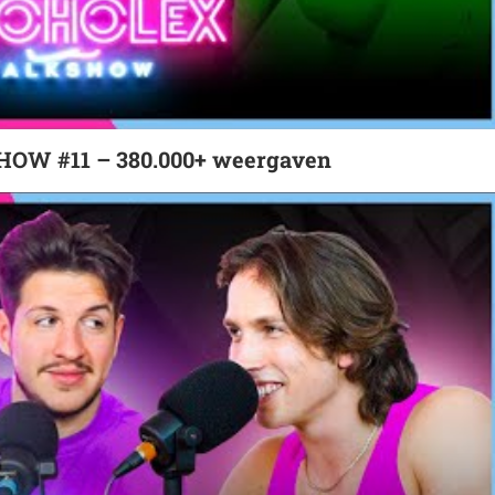
HOW #11 – 380.000+ weergaven