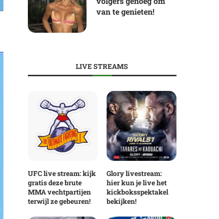
volgers genoeg om
van te genieten!
LIVE STREAMS
UFC live stream: kijk
Glory livestream:
gratis deze brute
hier kun je live het
MMA vechtpartijen
kickboksspektakel
terwijl ze gebeuren!
bekijken!