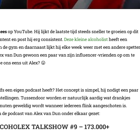
ees
op YouTube. Hij lijkt de laatste tijd steeds sneller te groeien op dit
ntent en post hij erg consistent.
Deze kleine alcoholist
heeft een
n de gym en daarnaast lijkt hij elke week weer met een andere spette
 Alex van Dun gewoon een paar van zijn influencer-vrienden op om te
e ons eens uit Alex? 😛
elfs een eigen podcast heeft? Het concept is simpel, hij nodigt een paar
e stellingen. Tussendoor worden er natuurlijk aardig wat drankjes
inuten geweldig wordt wanneer iedereen flink aangeschoten is.
de podcast van Alex van Dun onder elkaar gezet:
LCOHOLEX TALKSHOW #9 – 173.000+