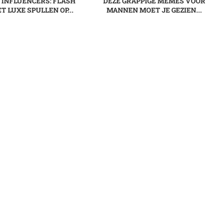
 INFLUENCERS: FLASH
DEZE GRAPPIGE MEMES VOOR
T LUXE SPULLEN OP...
MANNEN MOET JE GEZIEN...