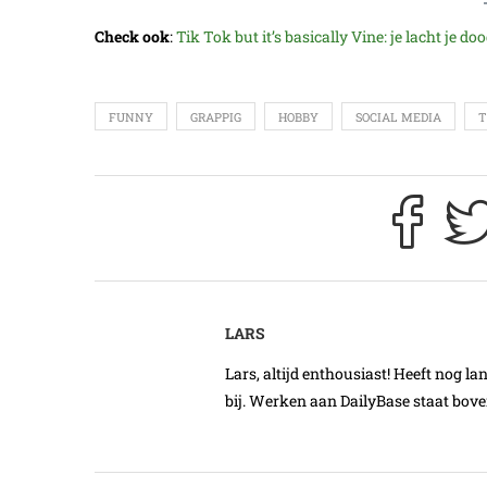
Check ook
:
Tik Tok but it’s basically Vine: je lacht je
FUNNY
GRAPPIG
HOBBY
SOCIAL MEDIA
T
LARS
Lars, altijd enthousiast! Heeft nog l
bij. Werken aan DailyBase staat boven