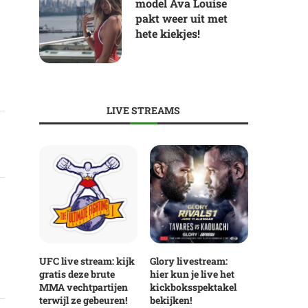
model Ava Louise
pakt weer uit met
hete kiekjes!
LIVE STREAMS
UFC live stream: kijk
Glory livestream:
gratis deze brute
hier kun je live het
MMA vechtpartijen
kickboksspektakel
terwijl ze gebeuren!
bekijken!