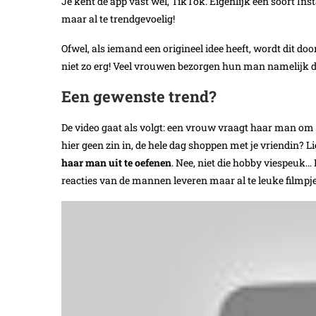
Je kent de app vast wel, TikTok. Eigenlijk een soort Ins
maar al te trendgevoelig!
Ofwel, als iemand een origineel idee heeft, wordt dit d
niet zo erg! Veel vrouwen bezorgen hun man namelijk d
Een gewenste trend?
De video gaat als volgt: een vrouw vraagt haar man o
hier geen zin in, de hele dag shoppen met je vriendin? Li
haar man uit te oefenen
. Nee, niet die hobby viespeuk… 
reacties van de mannen leveren maar al te leuke filmpje