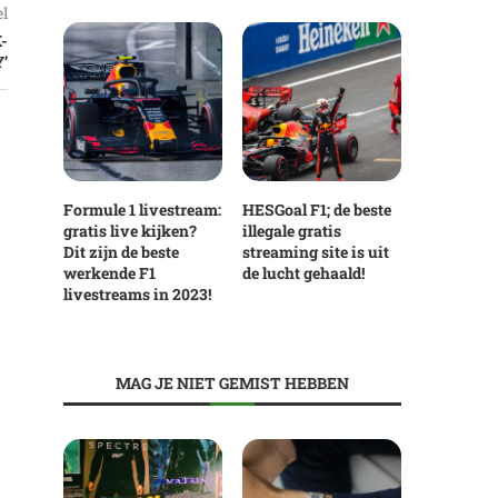
el
-
’
Formule 1 livestream:
HESGoal F1; de beste
gratis live kijken?
illegale gratis
Dit zijn de beste
streaming site is uit
werkende F1
de lucht gehaald!
livestreams in 2023!
MAG JE NIET GEMIST HEBBEN