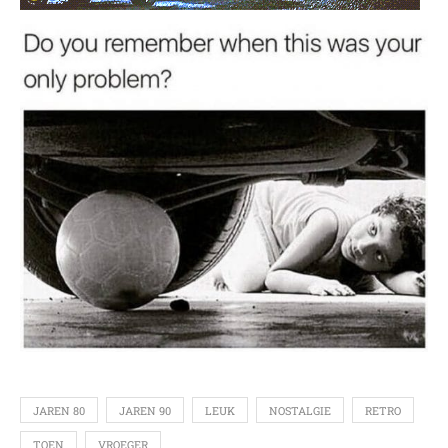
JAREN 80
JAREN 90
LEUK
NOSTALGIE
RETRO
TOEN
VROEGER