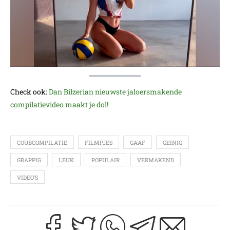
Check ook:
Dan Bilzerian nieuwste jaloersmakende
compilatievideo maakt je dol!
COUBCOMPILATIE
FILMPJES
GAAF
GEINIG
GRAPPIG
LEUK
POPULAIR
VERMAKEND
VIDEO'S