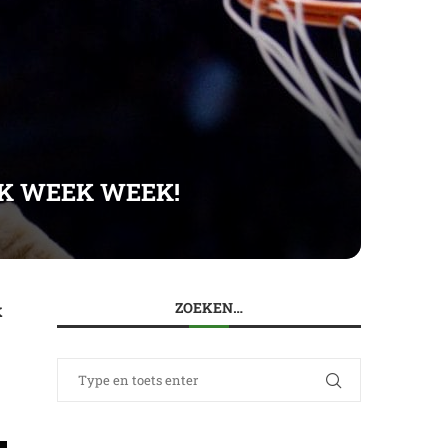
K WEEK WEEK!
k
ZOEKEN…