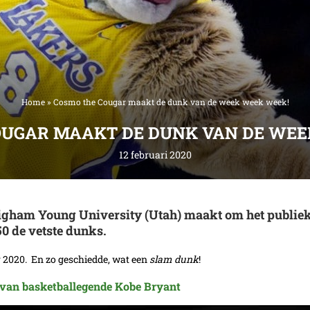
Home
»
Cosmo the Cougar maakt de dunk van de week week week!
OUGAR MAAKT DE DUNK VAN DE WEE
12 februari 2020
igham Young University (Utah) maakt om het publie
 50 de vetste dunks.
r 2020. En zo geschiedde, wat een
slam dunk
!
n van basketballegende Kobe Bryant