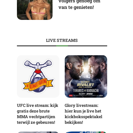
volgers genoeg om
van te genieten!
LIVE STREAMS
UFC live stream: kijk
Glory livestream:
gratis deze brute
hier kun je live het
MMA vechtpartijen
kickboksspektakel
terwijl ze gebeuren!
bekijken!