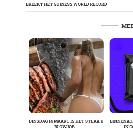
BREEKT HET GUINESS WORLD RECORD
MEE
DINSDAG 14 MAART IS HET STEAK &
BINNENKO
BLOWJOB...
IN C