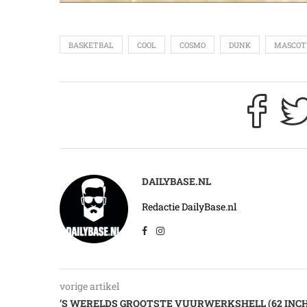
BASKETBAL
COOL
COSMO
DUNK
MASCOT
DAILYBASE.NL
Redactie DailyBase.nl
vorige artikel
’S WERELDS GROOTSTE VUURWERKSHELL (62 INCH