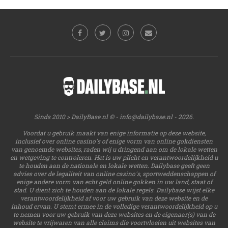
Sinds 2010 > DailyBase.nl © -
info@dailybase.nl
- 2026.
Voordat u gebruik maakt van enige informatie op deze website,
inclusief over online casino's of enige vorm van online gokdiensten
van genoemde websites, raden wij u dringend aan om de lokale wetten
en wetgeving te controleren. Het is uw plicht en verantwoordelijkheid u
te houden aan de nationale en lokale wetten. Dailybase geeft geen
advies over de legaliteit van online casino's, sportweddenschappen of
enige andere vorm van echt geld online gokken in uw land, staat of
stad. U dient zich te houden aan de lokale regels. Dailybase wijst elke
verantwoordelijkheid af voor uw gebruik van deze website en de
inhoud ervan. U stemt ermee in de volledige verantwoordelijkheid op u
te nemen voor uw gebruik van deze websites en de eigenaar(s) van de
website te vrijwaren van alle claims die voortvloeien uit websites van