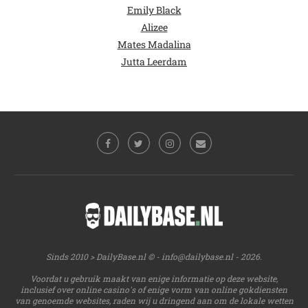
Emily Black
Alizee
Mates Madalina
Jutta Leerdam
Sinds 2010 > DailyBase.nl © -
info@dailybase.nl
- 2026.
Voordat u gebruik maakt van enige informatie op deze website,
inclusief over online casino's of enige vorm van online gokdiensten
van genoemde websites, raden wij u dringend aan om de lokale wetten