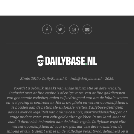
Sinds 2010 > DailyBase.nl © -
info@dailybase.nl
- 2026.
Voordat u gebruik maakt van enige informatie op deze website,
inclusief over online casino's of enige vorm van online gokdiensten
van genoemde websites, raden wij u dringend aan om de lokale wetten
en wetgeving te controleren. Het is uw plicht en verantwoordelijkheid u
te houden aan de nationale en lokale wetten. Dailybase geeft geen
advies over de legaliteit van online casino's, sportweddenschappen of
enige andere vorm van echt geld online gokken in uw land, staat of
stad. U dient zich te houden aan de lokale regels. Dailybase wijst elke
verantwoordelijkheid af voor uw gebruik van deze website en de
inhoud ervan. U stemt ermee in de volledige verantwoordelijkheid op u