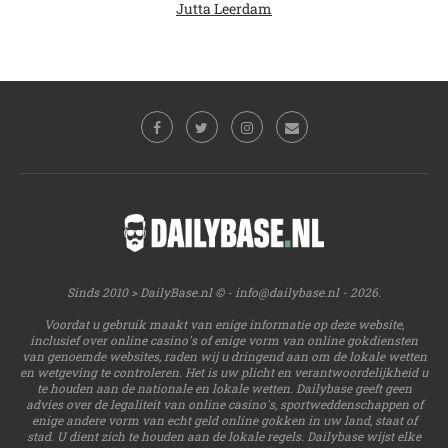
Jutta Leerdam
Sinds 2010 > DailyBase.nl © -
info@dailybase.nl
- 2026.
Voordat u gebruik maakt van enige informatie op deze website,
inclusief over online casino's of enige vorm van online gokdiensten
van genoemde websites, raden wij u dringend aan om de lokale wetten
en wetgeving te controleren. Het is uw plicht en verantwoordelijkheid u
te houden aan de nationale en lokale wetten. Dailybase geeft geen
advies over de legaliteit van online casino's, sportweddenschappen of
enige andere vorm van echt geld online gokken in uw land, staat of
stad. U dient zich te houden aan de lokale regels. Dailybase wijst elke