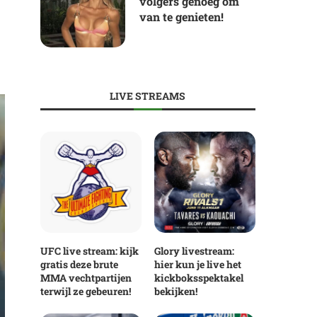
volgers genoeg om
van te genieten!
LIVE STREAMS
UFC live stream: kijk
Glory livestream:
gratis deze brute
hier kun je live het
MMA vechtpartijen
kickboksspektakel
terwijl ze gebeuren!
bekijken!