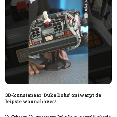
3D-kunstenaar ‘Duke Doks’ ontwerpt de
leipste wannahaves!
YouTuber en 3D-kunstenaar ‘Duke Doks’ is dagelijks bezig