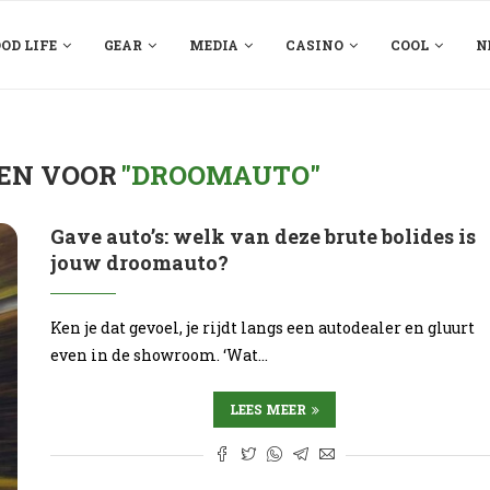
OD LIFE
GEAR
MEDIA
CASINO
COOL
N
EN VOOR
"DROOMAUTO"
Gave auto’s: welk van deze brute bolides is
jouw droomauto?
Ken je dat gevoel, je rijdt langs een autodealer en gluurt
even in de showroom. ‘Wat…
LEES MEER