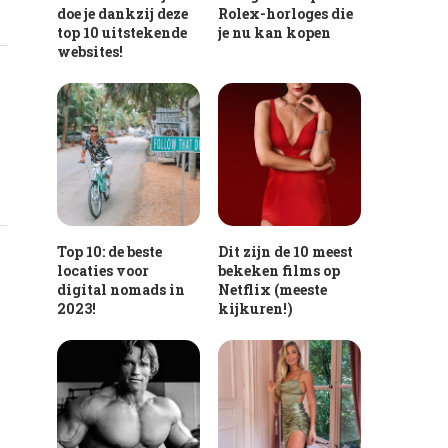
doe je dankzij deze
Rolex-horloges die
top 10 uitstekende
je nu kan kopen
websites!
Top 10: de beste
Dit zijn de 10 meest
locaties voor
bekeken films op
digital nomads in
Netflix (meeste
2023!
kijkuren!)