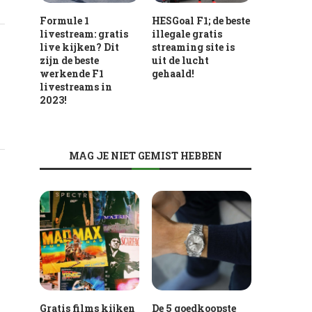
Formule 1
HESGoal F1; de beste
livestream: gratis
illegale gratis
live kijken? Dit
streaming site is
zijn de beste
uit de lucht
werkende F1
gehaald!
livestreams in
2023!
MAG JE NIET GEMIST HEBBEN
Gratis films kijken
De 5 goedkoopste